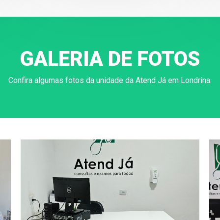
GALERIA DE FOTOS
Confira algumas fotos da unidade da Atend Já em Londrina.