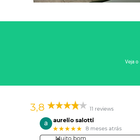
Veja o
3,8
11 reviews
aurelio salotti
★★★★★
8 meses atrás
Muito bom